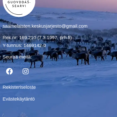
saamelaisten.keskusjarjesto@gmail.com
Rek.nr: 169.210 (7.3.1997, prh.fi)
Y-tunnus: 1469142-0
Seuraa meitä:
Rekisteriseloste
Evästekäytäntö