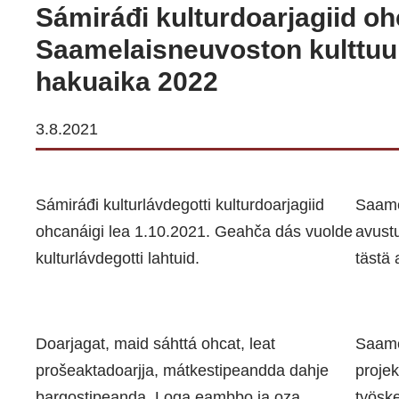
Sámiráđi kulturdoarjagiid oh
Saamelaisneuvoston kulttuu
hakuaika 2022
3.8.2021
Sámiráđi kulturlávdegotti kulturdoarjagiid
Saame
ohcanáigi lea 1.10.2021. Geahča dás vuolde
avust
kulturlávdegotti lahtuid.
tästä 
Doarjagat, maid sáhttá ohcat, leat
Saame
prošeaktadoarjja, mátkestipeandda dahje
projek
bargostipeanda. Loga eambbo ja oza
työske