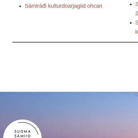
S
Sámiráđi kulturdoarjagiid ohcan
k