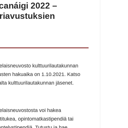
canáigi 2022 –
riavustuksien
laisneuvosto kulttuurilautakunnan
usten hakuaika on 1.10.2021. Katso
alta kulttuurilautakunnan jäsenet.
laisneuvostosta voi hakea
titukea, opintomatkastipendiä tai
ntelystipendiä. Tutustu ja hae