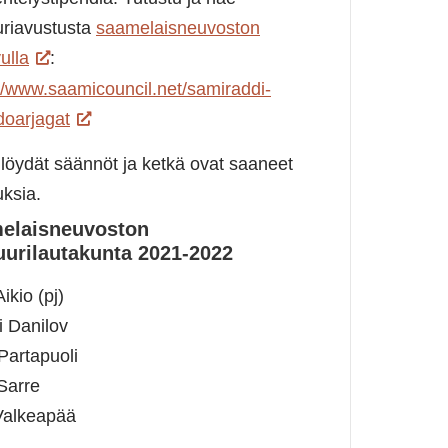
uriavustusta
saamelaisneuvoston
vulla
:
://www.saamicouncil.net/samiraddi-
doarjagat
 löydät säännöt ja ketkä ovat saaneet
uksia.
elaisneuvoston
uurilautakunta 2021-2022
Aikio (pj)
i Danilov
Partapuoli
Sarre
Valkeapää