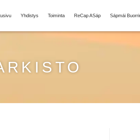
tusivu
Yhdistys
Toiminta
ReCap ASáp
Sápmái Buorri
ARKISTO