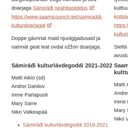
doarjaga
Sámiráđi neahttasiiddus
:
kulttu
kotisi
https://www.saamicouncil.net/samiraddi-
kulturdoarjagat
https
kultur
Doppe gávnnat maid njuolggadusaid ja
oainnát geat leat ovdal ožžon doarjaga.
Sieltä
avust
Sámiráđi kulturlávdegoddi 2021-2022
Saam
kultt
Matti Aikio (sd)
Matti 
Andrei Danilov
Andre
Irene Partapuoli
Irene 
Mary Sarre
Mary 
Niko Valkeapää
Niko 
Sámiráđi kulturlávdegoddi 2019-2021