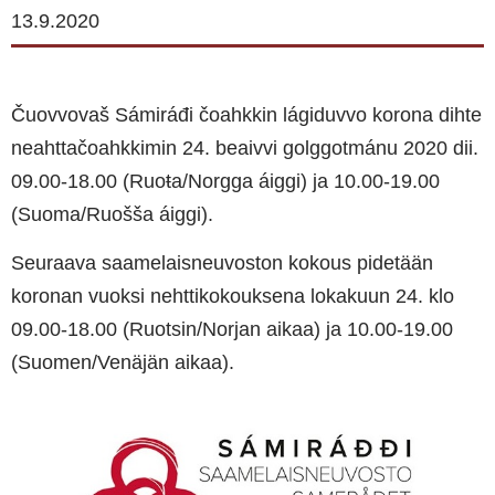
13.9.2020
Čuovvovaš Sámiráđi čoahkkin lágiduvvo korona dihte
neahttačoahkkimin 24. beaivvi golggotmánu 2020 dii.
09.00-18.00 (Ruoŧa/Norgga áiggi) ja 10.00-19.00
(Suoma/Ruošša áiggi).
Seuraava saamelaisneuvoston kokous pidetään
koronan vuoksi nehttikokouksena lokakuun 24. klo
09.00-18.00 (Ruotsin/Norjan aikaa) ja 10.00-19.00
(Suomen/Venäjän aikaa).