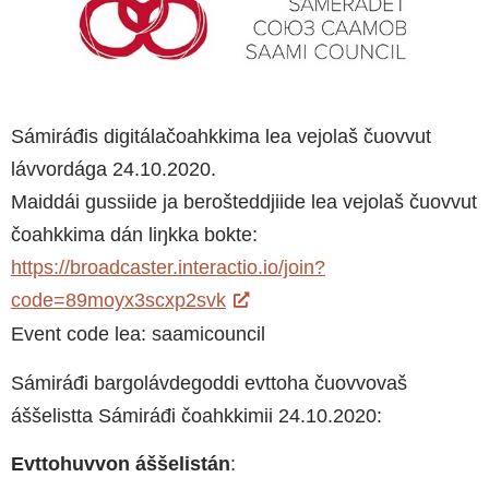
Sámiráđis digitálačoahkkima lea vejolaš čuovvut
lávvordága 24.10.2020.
Maiddái gussiide ja berošteddjiide lea vejolaš čuovvut
čoahkkima dán liŋkka bokte:
https://broadcaster.interactio.io/join?
code=89moyx3scxp2svk
Event code lea: saamicouncil
Sámiráđi bargolávdegoddi evttoha čuovvovaš
áššelistta Sámiráđi čoahkkimii 24.10.2020:
Evttohuvvon áššelistán
: