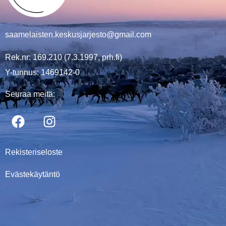
saamelaisten.keskusjarjesto@gmail.com
Rek.nr: 169.210 (7.3.1997, prh.fi)
Y-tunnus: 1469142-0
Seuraa meitä:
Rekisteriseloste
Evästekäytäntö