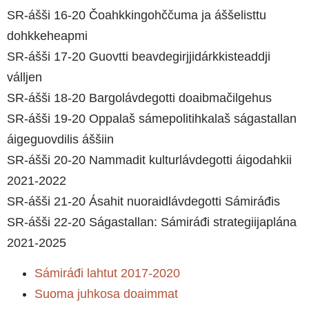
SR-ášši 16-20 Čoahkkingohččuma ja áššelisttu
dohkkeheapmi
SR-ášši 17-20 Guovtti beavdegirjjidárkkisteaddji
válljen
SR-ášši 18-20 Bargolávdegotti doaibmačilgehus
SR-ášši 19-20 Oppalaš sámepolitihkalaš ságastallan
áigeguovdilis áššiin
SR-ášši 20-20 Nammadit kulturlávdegotti áigodahkii
2021-2022
SR-ášši 21-20 Ásahit nuoraidlávdegotti Sámiráđis
SR-ášši 22-20 Ságastallan: Sámiráđi strategiijaplána
2021-2025
Sámiráđi lahtut 2017-2020
Suoma juhkosa doaimmat