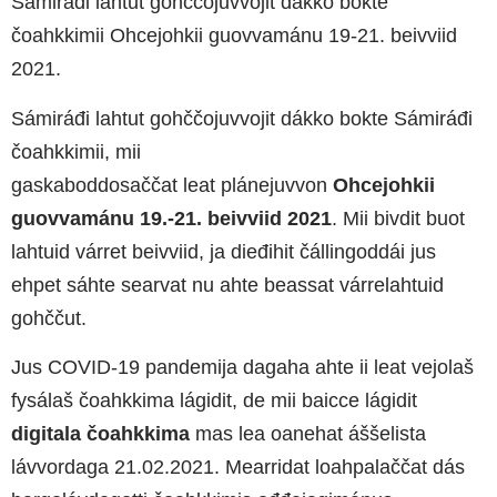
Sámiráđi lahtut gohččojuvvojit dákko bokte
čoahkkimii Ohcejohkii guovvamánu 19-21. beivviid
2021.
Sámiráđi lahtut gohččojuvvojit dákko bokte Sámiráđi
čoahkkimii, mii
gaskaboddosaččat leat plánejuvvon
Ohcejohkii
guovvamánu 19.-21. beivviid 2021
. Mii bivdit buot
lahtuid várret beivviid, ja dieđihit čállingoddái jus
ehpet sáhte searvat nu ahte beassat várrelahtuid
gohččut.
Jus COVID-19 pandemija dagaha ahte ii leat vejolaš
fysálaš čoahkkima lágidit, de mii baicce lágidit
digitala čoahkkima
mas lea oanehat áššelista
lávvordaga 21.02.2021. Mearridat loahpalaččat dás