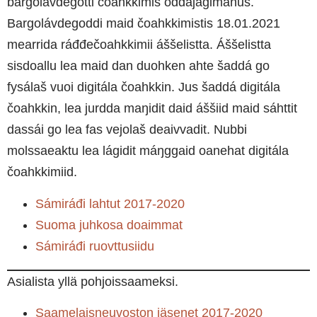
bargolávdegotti čoahkkimis ođđajagimánus.
Bargolávdegoddi maid čoahkkimistis 18.01.2021
mearrida ráđđečoahkkimii áššelistta. Áššelistta
sisdoallu lea maid dan duohken ahte šaddá go
fysálaš vuoi digitála čoahkkin. Jus šaddá digitála
čoahkkin, lea jurdda maŋidit daid áššiid maid sáhttit
dassái go lea fas vejolaš deaivvadit. Nubbi
molssaeaktu lea lágidit máŋggaid oanehat digitála
čoahkkimiid.
Sámiráđi lahtut 2017-2020
Suoma juhkosa doaimmat
Sámiráđi ruovttusiidu
Asialista yllä pohjoissaameksi.
Saamelaisneuvoston jäsenet 2017-2020