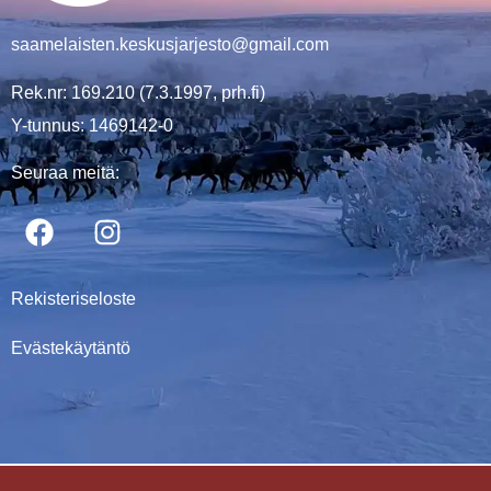
saamelaisten.keskusjarjesto@gmail.com
Rek.nr: 169.210 (7.3.1997, prh.fi)
Y-tunnus: 1469142-0
Seuraa meitä:
Rekisteriseloste
Evästekäytäntö