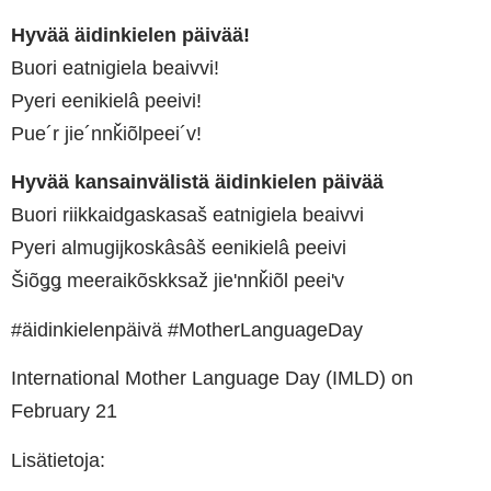
Hyvää äidinkielen päivää!
Buori eatnigiela beaivvi!
Pyeri eenikielâ peeivi!
Pue´r jie´nnǩiõlpeei´v!
Hyvää kansainvälistä äidinkielen päivää
Buori riikkaidgaskasaš eatnigiela beaivvi
Pyeri almugijkoskâsâš eenikielâ peeivi
Šiõǥǥ meeraikõskksaž jieʹnnǩiõl peeiʹv
#äidinkielenpäivä #MotherLanguageDay
International Mother Language Day (IMLD) on
February 21
Lisätietoja: