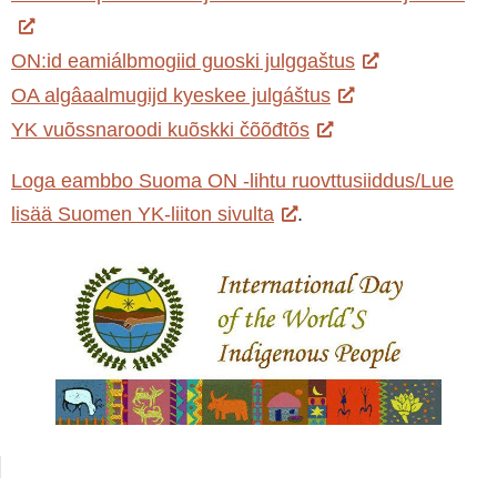
ON:id eamiálbmogiid guoski julggaštus
OA algâaalmugijd kyeskee julgáštus
YK vuõssnaroodi kuõskki čõõđtõs
Loga eambbo Suoma ON -lihtu ruovttusiiddus/Lue
lisää Suomen YK-liiton sivulta
.