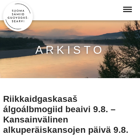
ARKISTO
Riikkaidgaskasaš
álgoálbmogiid beaivi 9.8. –
Kansainvälinen
alkuperäiskansojen päivä 9.8.