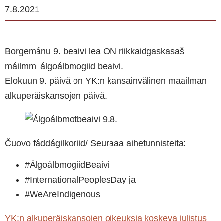
7.8.2021
Borgemánu 9. beaivi lea ON riikkaidgaskasaš
máilmmi álgoálbmogiid beaivi.
Elokuun 9. päivä on YK:n kansainvälinen maailman
alkuperäiskansojen päivä.
Čuovo fáddágilkoriid/ Seuraaa aihetunnisteita:
#ÁlgoálbmogiidBeaivi
#InternationalPeoplesDay ja
#WeAreIndigenous
YK:n alkuperäiskansojen oikeuksia koskeva julistus