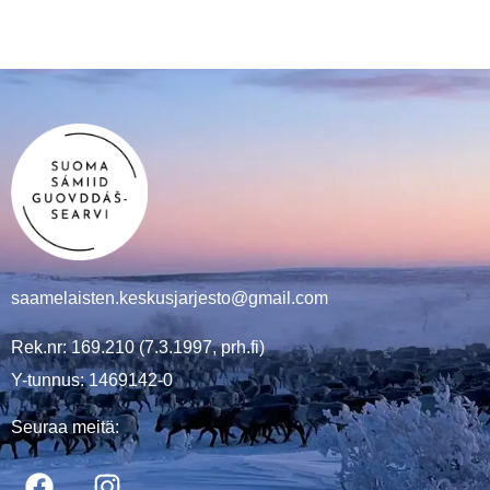
saamelaisten.keskusjarjesto@gmail.com
Rek.nr: 169.210 (7.3.1997, prh.fi)
Y-tunnus: 1469142-0
Seuraa meitä: