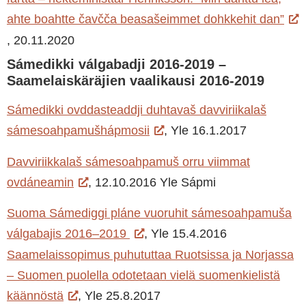
ahte boahtte čavčča beasašeimmet dohkkehit dan”
, 20.11.2020
Sámedikki válgabadji 2016-2019 –
Saamelaiskäräjien vaalikausi 2016-2019
Sámedikki ovddasteaddji duhtavaš davviriikalaš
sámesoahpamušhápmosii
, Yle 16.1.2017
Davviriikkalaš sámesoahpamuš orru viimmat
ovdáneamin
, 12.10.2016 Yle Sápmi
Suoma Sámediggi pláne vuoruhit sámesoahpamuša
válgabajis 2016–2019
, Yle 15.4.2016
Saamelaissopimus puhututtaa Ruotsissa ja Norjassa
– Suomen puolella odotetaan vielä suomenkielistä
käännöstä
, Yle 25.8.2017