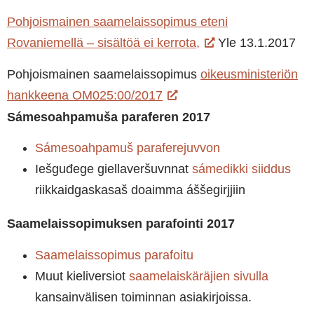
Pohjoismainen saamelaissopimus eteni
Rovaniemellä – sisältöä ei kerrota,
Yle 13.1.2017
Pohjoismainen saamelaissopimus
oikeusministeriön
hankkeena OM025:00/2017
Sámesoahpamuša paraferen 2017
Sámesoahpamuš paraferejuvvon
Iešguđege giellaveršuvnnat
sámedikki siiddus
riikkaidgaskasaš doaimma áššegirjjiin
Saamelaissopimuksen parafointi 2017
Saamelaissopimus parafoitu
Muut kieliversiot
saamelaiskäräjien sivulla
kansainvälisen toiminnan asiakirjoissa.