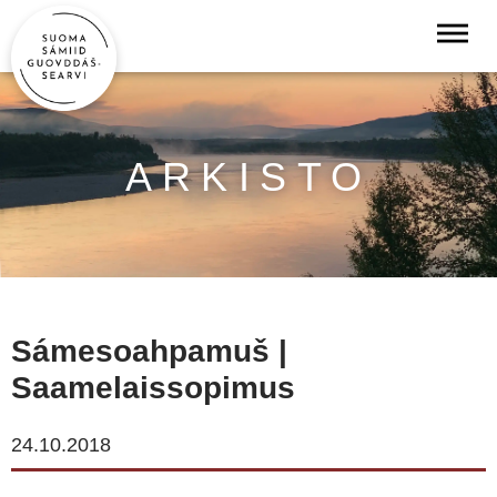
ARKISTO
Sámesoahpamuš |
Saamelaissopimus
24.10.2018