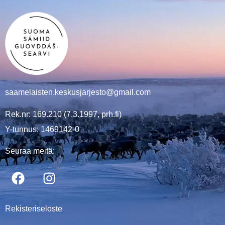
saamelaisten.keskusjarjesto@gmail.com
Rek.nr: 169.210 (7.3.1997, prh.fi)
Y-tunnus: 1469142-0
Seuraa meitä:
Rekisteriseloste