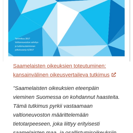
Saamelaisten oikeuksien toteutuminen:
kansainvälinen oikeusvertaileva tutkimus
”Saamelaisten oikeuksien eteenpäin
vieminen Suomessa on kohdannut haasteita.
Tämä tutkimus pyrkii vastaamaan
valtioneuvoston määrittelemään
tietotarpeeseen, joka liittyy erityisesti
saamelaisten maa- ja osallistumisoikeuksiin