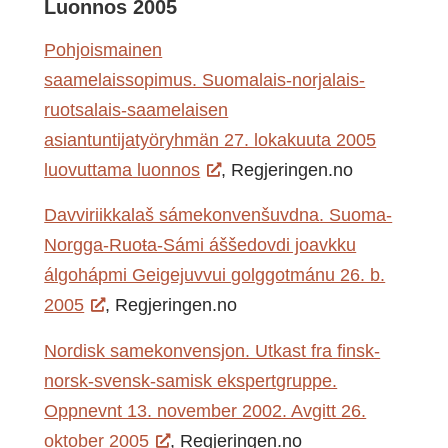
Luonnos 2005
Pohjoismainen
saamelaissopimus. Suomalais-norjalais-
ruotsalais-saamelaisen
asiantuntijatyöryhmän 27. lokakuuta 2005
luovuttama luonnos
, Regjeringen.no
Davviriikkalaš sámekonvenšuvdna. Suoma-
Norgga-Ruoŧa-Sámi áššedovdi joavkku
álgohápmi Geigejuvvui golggotmánu 26. b.
2005
, Regjeringen.no
Nordisk samekonvensjon. Utkast fra finsk-
norsk-svensk-samisk ekspertgruppe.
Oppnevnt 13. november 2002. Avgitt 26.
oktober 2005
, Regjeringen.no