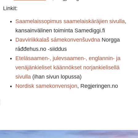
Linkit:
Saamelaissopimus saamelaiskäräjien sivulla
,
kansainvälinen toiminta Samediggi.fi
Davviriikkalaš sámekonvenšuvdna
Norgga
ráđđehus.no -siiddus
Eteläsaamen-, julevsaamen-, englannin- ja
venäjänkieliset käännökset norjankielisellä
sivulla
(ihan sivun lopussa)
Nordisk samekonvensjon
, Regjeringen.no