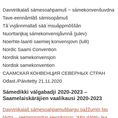
Davviriikalaš sámesoahpamuš ~ sámekonvenšuvdna
Tave-eennâmlâš sämisopâmuš
Tâ´vvjânnmallaš sää´msuåppmõššân
Nuorttarijkaj sámekonvensjåvnnå (julev)
Noerhte-laanti saemiej konvensjovn (lulli)
Nordic Saami Convention
Nordisk samekonvensjon
Nordisk samekonvention
СААМСКАЯ КОНВЕНЦИЯ СЕВЕРНЫХ СТРАН
Ođast./Päivitetty 21.11.2020
Sámedikki válgabadji 2020-2023 –
Saamelaiskäräjien vaalikausi 2020-2023
Davviriikalaš sámesoahpamušbargu oažžumin fas
fártta – riekteministtar Henriksson: ”Min dáhttu lea,