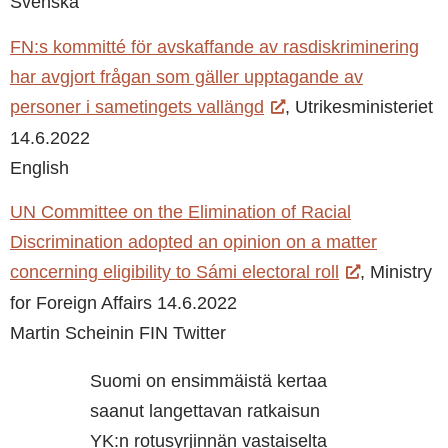
Svenska
FN:s kommitté för avskaffande av rasdiskriminering
har avgjort frågan som gäller upptagande av
personer i sametingets vallängd
, Utrikesministeriet
14.6.2022
English
UN Committee on the Elimination of Racial
Discrimination adopted an opinion on a matter
concerning eligibility to Sámi electoral roll
, Ministry
for Foreign Affairs 14.6.2022
Martin Scheinin FIN Twitter
Suomi on ensimmäistä kertaa
saanut langettavan ratkaisun
YK:n rotusyrjinnän vastaiselta