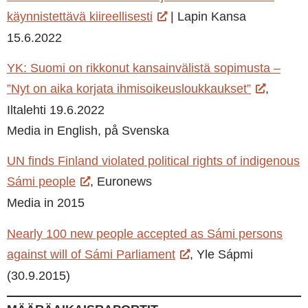
käynnistettävä kiireellisesti
| Lapin Kansa
15.6.2022
YK: Suomi on rikkonut kansainvälistä sopimusta –
”Nyt on aika korjata ihmisoikeusloukkaukset”
,
Iltalehti 19.6.2022
Media in English, på Svenska
UN finds Finland violated political rights of indigenous
Sámi people
, Euronews
Media in 2015
Nearly 100 new people accepted as Sámi persons
against will of Sámi Parliament
, Yle Sápmi
(30.9.2015)