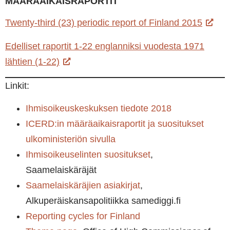
MÄÄRÄAIKAISRAPORTIT
Twenty-third (23) periodic report of Finland 2015
Edelliset raportit 1-22 englanniksi vuodesta 1971
lähtien (1-22)
Linkit:
Ihmisoikeuskeskuksen tiedote 2018
ICERD:in määräaikaisraportit ja suositukset
ulkoministeriön sivulla
Ihmisoikeuselinten suositukset
,
Saamelaiskäräjät
Saamelaiskäräjien asiakirjat
,
Alkuperäiskansapolitiikka samediggi.fi
Reporting cycles for Finland