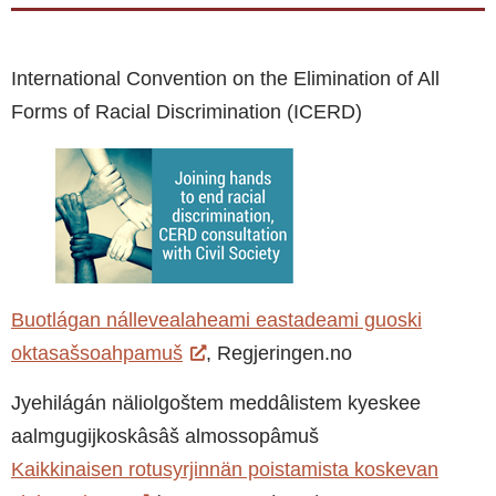
International Convention on the Elimination of All
Forms of Racial Discrimination (ICERD)
Buotlágan nállevealaheami eastadeami guoski
oktasašsoahpamuš
, Regjeringen.no
Jyehilágán näliolgoštem meddâlistem kyeskee
aalmgugijkoskâsâš almossopâmuš
Kaikkinaisen rotusyrjinnän poistamista koskevan