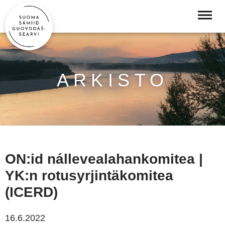
ARKISTO
ON:id nállevealahankomitea |
YK:n rotusyrjintäkomitea
(ICERD)
16.6.2022