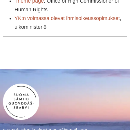
Theme page
, Office of High Commissioner of
Human Rights
YK:n voimassa olevat ihmisoikeussopimukset
,
ulkoministeriö
saamelaisten.keskusjarjesto@gmail.com