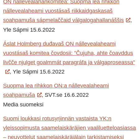
ON nállevealahankomitea: Suopma lea rihkkon
nállevealaheami vuostásaš riikkaidgaskasaš
soahpamuša sápmelaččaid válgalogahallanáššis
,
Yle Sápmi 15.6.2022
Áslat Holmberg duđavaš ON nállevealaheami
vuostásaš komitea čovdosii: ”Čujuha, ahte čoavddus
livčče njulget goalmmát paragráfa ja válgaproseassa”
, Yle Sápmi 15.6.2022
Suopma lea rihkkon ON:a nállevealaheami
soahpamuša
, SVT.se 16.6.2022
Media suomeksi
Suomi loukkasi rotusyrjinnän vastaista YK:n
yleissopimusta saamelaiskäräjien vaaliluetteloasiassa
– neuvottelut saamelaiskäräjälain tarkistamiseksi