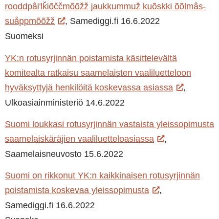
rooddpâiʹlǩiõččmõõžž jaukkummuž kuõskki õõlmâs-
suåppmõõžž
, Samediggi.fi 16.6.2022
Suomeksi
YK:n rotusyrjinnän poistamista käsittelevältä
komitealta ratkaisu saamelaisten vaaliluetteloon
hyväksyttyjä henkilöitä koskevassa asiassa
,
Ulkoasiainministeriö 14.6.2022
Suomi loukkasi rotusyrjinnän vastaista yleissopimusta
saamelaiskäräjien vaaliluetteloasiassa
,
Saamelaisneuvosto 15.6.2022
Suomi on rikkonut YK:n kaikkinaisen rotusyrjinnän
poistamista koskevaa yleissopimusta
,
Samediggi.fi 16.6.2022