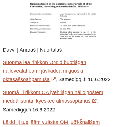
Davvi | Anáraš | Nuortalaš
Suopma lea rihkkon ON:id buotlágan
nállevealaheami jávkadeami guoski
oktasašsoahpamuša
, Samediggi.fi 16.6.2022
Suomâ lii rikkom OA jyehilágán näliolgoštem
meddâlistmân kyeskee almossopâmuš
,
Samediggi.fi 16.6.2022
Läʹdd lij tuejjääm vuâstta ÕM juõʹǩǩnallšem