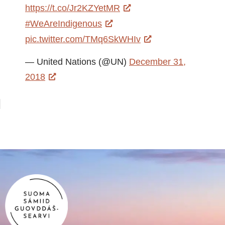
https://t.co/Jr2KZYetMR
#WeAreIndigenous
pic.twitter.com/TMq6SkWHIv
— United Nations (@UN)
December 31,
2018