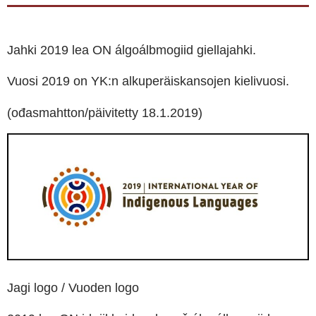
Jahki 2019 lea ON álgoálbmogiid giellajahki.
Vuosi 2019 on YK:n alkuperäiskansojen kielivuosi.
(ođasmahtton/päivitetty 18.1.2019)
Jagi logo / Vuoden logo