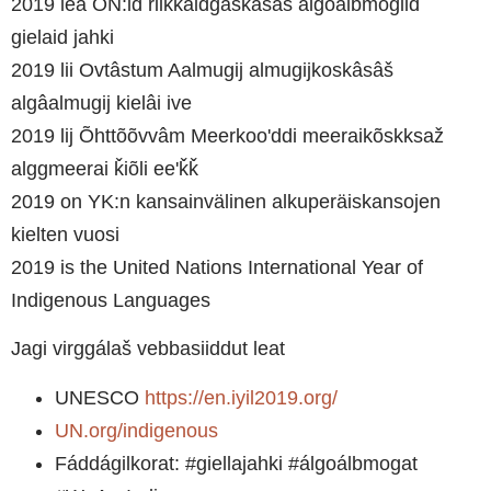
2019 lea ON:id riikkaidgaskasaš álgoálbmogiid
gielaid jahki
2019 lii Ovtâstum Aalmugij almugijkoskâsâš
algâalmugij kielâi ive
2019 lij Õhttõõvvâm Meerkooʹddi meeraikõskksaž
alggmeerai ǩiõli eeʹǩǩ
2019 on YK:n kansainvälinen alkuperäiskansojen
kielten vuosi
2019 is the United Nations International Year of
Indigenous Languages
Jagi virggálaš vebbasiiddut leat
UNESCO
https://en.iyil2019.org/
UN.org/indigenous
Fáddágilkorat: #giellajahki #álgoálbmogat