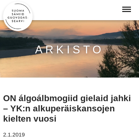
ARKISTO
ON álgoálbmogiid gielaid jahki
– YK:n alkuperäiskansojen
kielten vuosi
2.1.2019