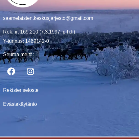
saamelaisten.keskusjarjesto@gmail.com
Rek.nr: 169.210 (7.3.1997, prh.fi)
Y-tunnus: 1469142-0
Seuraa meitä:
Rekisteriseloste
Evästekäytäntö