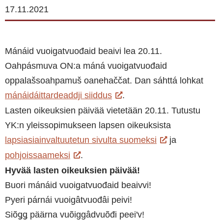
17.11.2021
Mánáid vuoigatvuođaid beaivi lea 20.11.
Oahpásmuva ON:a máná vuoigatvuođaid
oppalašsoahpamuš oanehaččat. Dan sáhttá lohkat
mánáidáittardeaddji siiddus
.
Lasten oikeuksien päivää vietetään 20.11. Tutustu
YK:n yleissopimukseen lapsen oikeuksista
lapsiasiainvaltuutetun sivulta suomeksi
ja
pohjoissaameksi
.
Hyvää lasten oikeuksien päivää!
Buori mánáid vuoigatvuođaid beaivvi!
Pyeri párnái vuoigâtvuođâi peivi!
Siõǥǥ päärna vuõiggâdvuõđi peeiʹv!