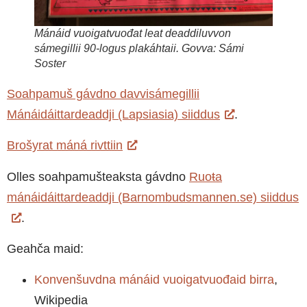
Mánáid vuoigatvuođat leat deaddiluvvon
sámegillii 90-logus plakáhtaii. Govva: Sámi
Soster
Soahpamuš gávdno davvisámegillii
Mánáidáittardeaddji (Lapsiasia) siiddus
.
Brošyrat máná rivttiin
Olles soahpamušteaksta gávdno
Ruoŧa
mánáidáittardeaddji (Barnombudsmannen.se) siiddus
.
Geahča maid:
Konvenšuvdna mánáid vuoigatvuođaid birra
,
Wikipedia