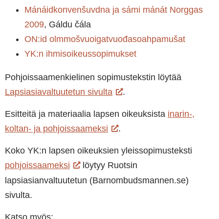
Mánáidkonvenšuvdna ja sámi mánát Norggas
2009
, Gáldu čála
ON:id olmmošvuoigatvuođasoahpamušat
YK:n ihmisoikeussopimukset
Pohjoissaamenkielinen sopimustekstin löytää
Lapsiasiavaltuutetun sivulta
.
Esitteitä ja materiaalia lapsen oikeuksista
inarin-,
koltan- ja pohjoissaameksi
.
Koko YK:n lapsen oikeuksien yleissopimusteksti
pohjoissaameksi
löytyy Ruotsin
lapsiasianvaltuutetun (Barnombudsmannen.se)
sivulta.
Katso myös: