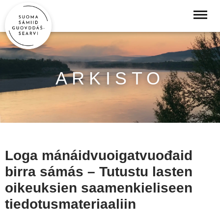
ARKISTO
Loga mánáidvuoigatvuođaid
birra sámás – Tutustu lasten
oikeuksien saamenkieliseen
tiedotusmateriaaliin