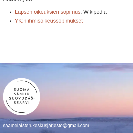
Lapsen oikeuksien sopimus
, Wikipedia
YK:n ihmisoikeussopimukset
saamelaisten.keskusjarjesto@gmail.com