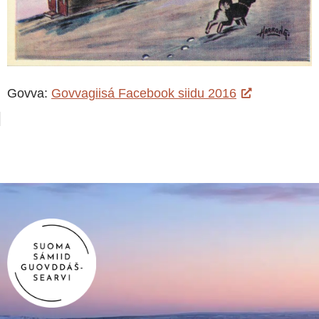
Govva:
Govvagiisá Facebook siidu 2016