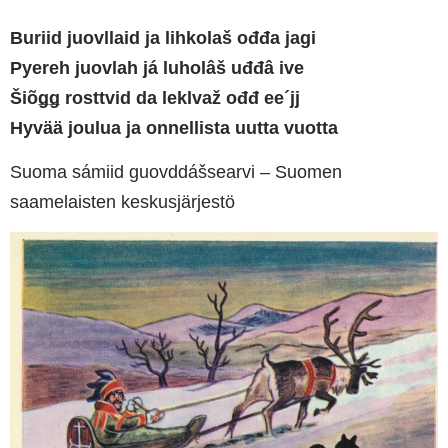
Buriid juovllaid ja lihkolaš ođđa jagi
Pyereh juovlah já luholâš uđđâ ive
Šiõǥǥ rosttvid da leklvaž ođđ ee´jj
Hyvää joulua ja onnellista uutta vuotta
Suoma sámiid guovddášsearvi – Suomen
saamelaisten keskusjärjestö