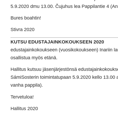
5.9.2020 dmu 13.00. Čujuhus lea Pappilantie 4 (An
Bures boahtin!
Stivra 2020
KUTSU EDUSTAJAINKOKOUKSEEN 2020
edustajainkokoukseen (vuosikokoukseen) Inariin lau
osallistua myös etänä.
Hallitus kutsuu jäsenjärjestönsä edustajainkokouks
SámiSosterin toimintatupaan 5.9.2020 kello 13.00 a
vanha pappila).
Tervetuloa!
Hallitus 2020