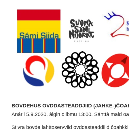
BOVDEHUS OVDDASTEADDJIID (JAHKE-)ČOAH
Anárii 5.9.2020, álgin diibmu 13:00. Sáhttá maid oa
Stivra bovde lahttoservviid ovddasteaddjiid čoahkk