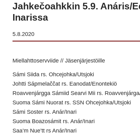
Jahkečoahkkin 5.9. Anáris/E
Inarissa
5.8.2020
Miellahttoservviide // Jäsenjärjestöille
Sámi Siida rs. Ohcejohka/Utsjoki
Johtti Sápmelaččat rs. Eanodat/Enontekiö
Roavvenjárgga Sámiid Searvi Mii rs. Roavvenjárg
Suoma Sámi Nuorat rs. SSN Ohcejohka/Utsjoki
Sámi Soster rs. Anár/Inari
Suoma Boazosámit rs. Anár/Inari
Saa’m Nue’tt rs Anár/Inari