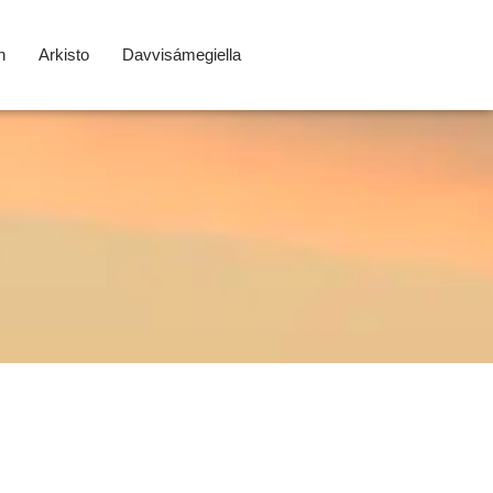
n
Arkisto
Davvisámegiella