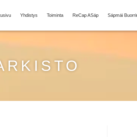
tusivu
Yhdistys
Toiminta
ReCap ASáp
Sápmái Buorri
ARKISTO