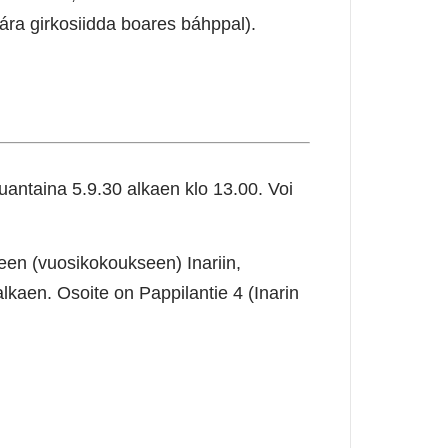
ára girkosiidda boares báhppal).
antaina 5.9.30 alkaen klo 13.00. Voi
een (vuosikokoukseen) Inariin,
lkaen. Osoite on Pappilantie 4 (Inarin