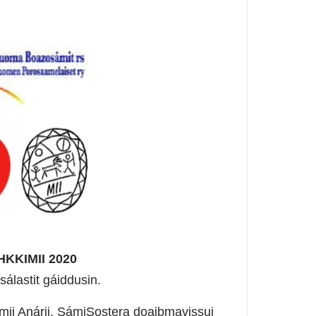
KKIMII 2020
sálastit gáiddusin.
imii Anárii, SámiSostera doaibmavissui