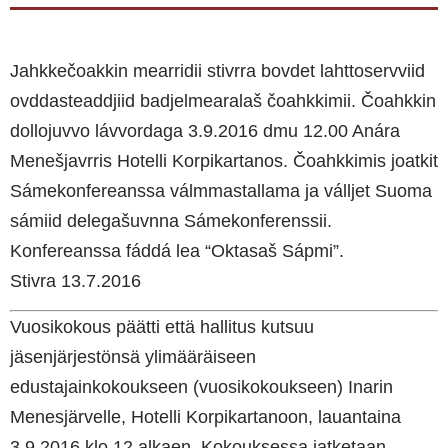
Jahkkečoakkin mearridii stivrra bovdet lahttoservviid
ovddasteaddjiid badjelmearalaš čoahkkimii. Čoahkkin
dollojuvvo lávvordaga 3.9.2016 dmu 12.00 Anára
Menešjavrris Hotelli Korpikartanos. Čoahkkimis joatkit
Sámekonfereanssa válmmastallama ja válljet Suoma
sámiid delegašuvnna Sámekonferenssii.
Konfereanssa fáddá lea “Oktasaš Sápmi”.
Stivra 13.7.2016
Vuosikokous päätti että hallitus kutsuu
jäsenjärjestönsä ylimääräiseen
edustajainkokoukseen (vuosikokoukseen) Inarin
Menesjärvelle, Hotelli Korpikartanoon, lauantaina
3.9.2016 klo 12 alkaen. Kokouksessa jatketaan