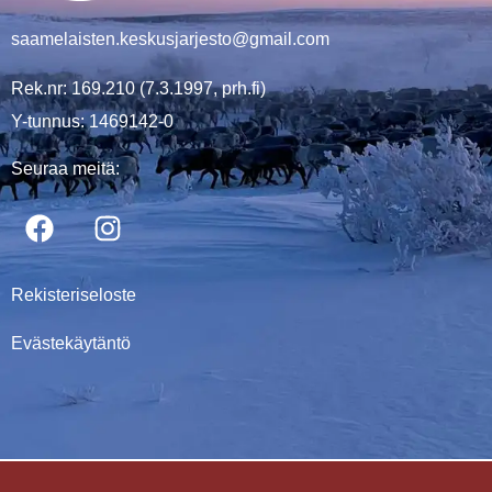
saamelaisten.keskusjarjesto@gmail.com
Rek.nr: 169.210 (7.3.1997, prh.fi)
Y-tunnus: 1469142-0
Seuraa meitä:
Rekisteriseloste
Evästekäytäntö