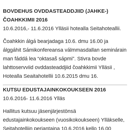
BOVDEHUS OVDDASTEADDJIID (JAHKE-)
ČOAHKKIMII 2016
10.6.2016,- 11.6.2016 Ylläsii hotealla Seitahoteallii.
Čoahkkin álgá bearjadaga 10.6. dmu 16.00 ja
álggáhit Sámikonfereansa válmmasdallan seminárain
man fáddá lea “oktasaš sápmi”. Stivra bovde
lahttoservviid ovddasteaddjiid čoahkkimii Ylläsii ,
Hotealla Seaitahotellii 10.6.2015 dmu 16.
KUTSU EDUSTAJAINKOKOUKSEEN 2016
10.6.2016- 11.6.2016 Ylläs
Hallitus kutsuu jäsenjärjestönsä
edustajainkokoukseen (vuosikokoukseen) Ylläkselle,
Seitahotelliin perjantaina 10.6.2016 kello 16.00