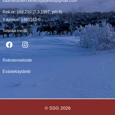
saamelaisten.keskusjarjesto@gmail.com
Rek.nr: 169.210 (7.3.1997, prh.fi)
Y-tunnus: 1469142-0
Seuraa meitä:
Rekisteriseloste
Evästekäytäntö
© SSG 2026