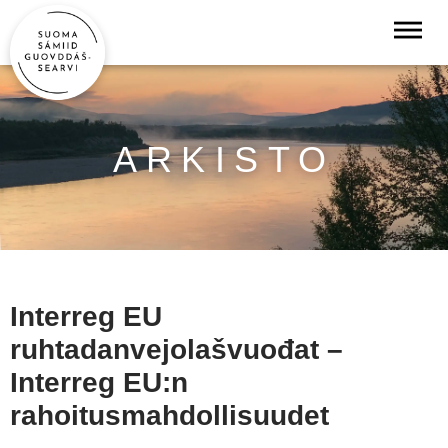
ARKISTO
Interreg EU
ruhtadanvejolašvuođat –
Interreg EU:n
rahoitusmahdollisuudet