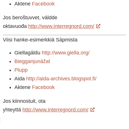
Aktene
Facebook
Jos beroštuvvet, váldde
oktavuođa
http://www.interregnord.com/
Viisi hanke-esimerkkiä Sápmista
Giellagáldu
http://www.giella.org/
Biegganjunážat
Plupp
Aida
http://aida-archives.blogspot.fi/
Aktene
Facebook
Jos kiinnostuit, ota
yhteyttä
http://www.interregnord.com/