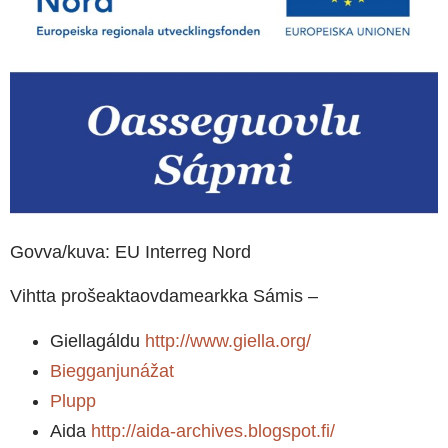
Govva/kuva: EU Interreg Nord
Vihtta prošeaktaovdamearkka Sámis –
Giellagáldu
http://www.giella.org/
Biegganjunážat
Plupp
Aida
http://aida-archives.blogspot.fi/