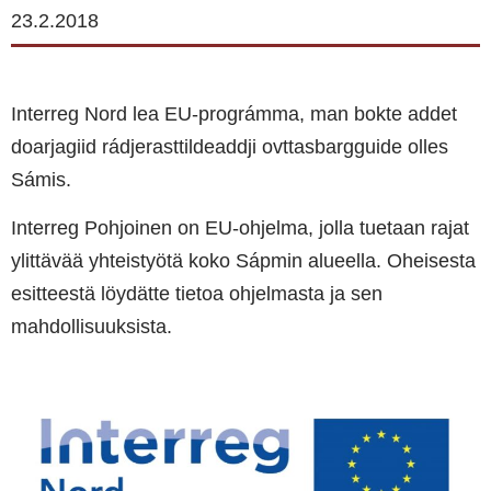
23.2.2018
Interreg Nord lea EU-prográmma, man bokte addet
doarjagiid rádjerasttildeaddji ovttasbargguide olles
Sámis.
Interreg Pohjoinen on EU-ohjelma, jolla tuetaan rajat
ylittävää yhteistyötä koko Sápmin alueella. Oheisesta
esitteestä löydätte tietoa ohjelmasta ja sen
mahdollisuuksista.