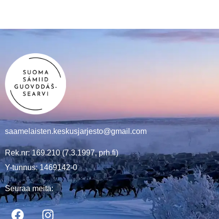
saamelaisten.keskusjarjesto@gmail.com
Rek.nr: 169.210 (7.3.1997, prh.fi)
Y-tunnus: 1469142-0
Seuraa meitä: