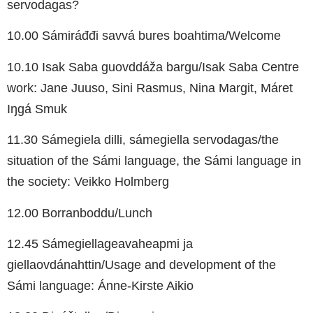
servodagas?
10.00 Sámiráđđi savvá bures boahtima/Welcome
10.10 Isak Saba guovddáža bargu/Isak Saba Centre
work: Jane Juuso, Sini Rasmus, Nina Margit, Máret
Iŋgá Smuk
11.30 Sámegiela dilli, sámegiella servodagas/the
situation of the Sámi language, the Sámi language in
the society: Veikko Holmberg
12.00 Borranboddu/Lunch
12.45 Sámegiellageavaheapmi ja
giellaovdánahttin/Usage and development of the
Sámi language: Ánne-Kirste Aikio