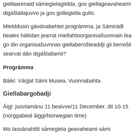
giellaarenaid sámegielagiidda, gos giellageavaheami
digáštallajuvvo ja gos gollegiella gullo.
Mielddusin gávdnabehtet prográmma, ja Sámiráđi
beales háliidan jearrat miellahtoorganisašuvnnain lea
go din organisašuvnnas giellaberošteaddji gii berrešii
searvat dán digáštallamii?
Prográmma
Báiki: Várjjat Sámi Musea, Vuonnabahta
Giellabargobadji
Áigi: juovlamánu 11.beaivve/11 December, dii 10-15
(norggabeal áiggi/Norwegian time)
Mo lassánahttit sámegiela geavaheami sámi