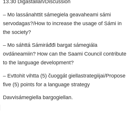
13.30 Digáštallan/Discussion
– Mo lassánahttit sámegiela geavaheami sámi
servodagas?/How to increase the usage of Sámi in
the society?
– Mo sáhttá Sámiráđđi bargat sámegiála
ovdáneamiin? How can the Saami Council contribute
to the language development?
– Evttohit vihtta (5) čuoggát giellastrategiijai/Propose
five (5) points for a language strategy
Davvisámegiella bargogiellan.