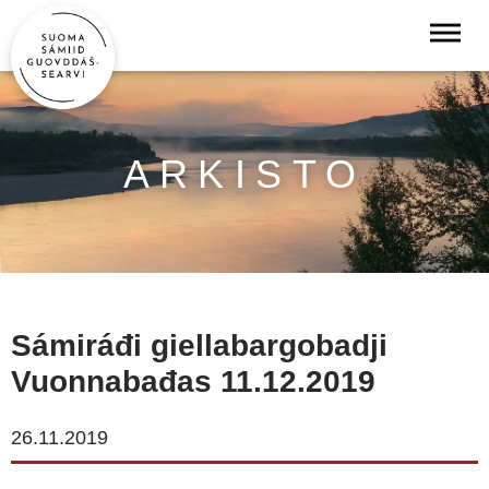
ARKISTO
Sámiráđi giellabargobadji
Vuonnabađas 11.12.2019
26.11.2019