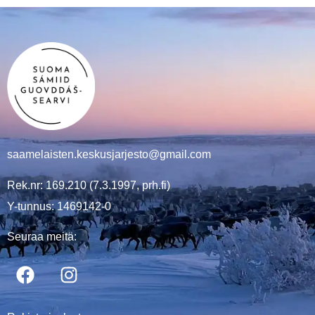
saamelaisten.keskusjarjesto@gmail.com
Rek.nr: 169.210 (7.3.1997, prh.fi)
Y-tunnus: 1469142-0
Seuraa meitä: