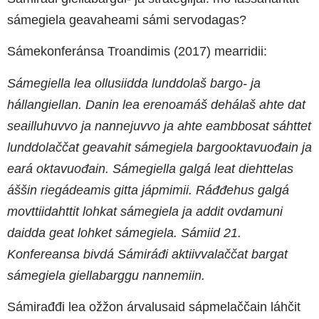
sámegiela geavaheami sámi servodagas?
Sámekonferánsa Troandimis (2017) mearridii:
Sámegiella lea ollusiidda lunddolaš bargo- ja
hállangiellan. Danin lea erenoamáš dehálaš ahte dat
seailluhuvvo ja nannejuvvo ja ahte eambbosat sáhttet
lunddolaččat geavahit sámegiela bargooktavuođain ja
eará oktavuođain. Sámegiella galgá leat diehttelas
áššin riegádeamis gitta jápmimii. Ráđđehus galgá
movttiidahttit lohkat sámegiela ja addit ovdamuni
daidda geat lohket sámegiela. Sámiid 21.
Konfereansa bivdá Sámiráđi aktiivvalaččat bargat
sámegiela giellabarggu nannemiin.
Sámirađđi lea ožžon árvalusaid sápmelaččain láhčit