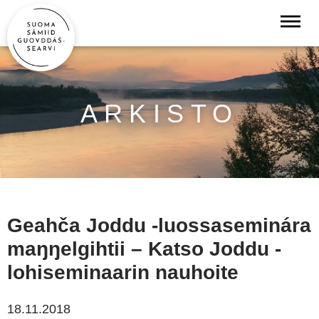
ARKISTO
Geahča Joddu -luossaseminára
maŋŋelgihtii – Katso Joddu -
lohiseminaarin nauhoite
18.11.2018