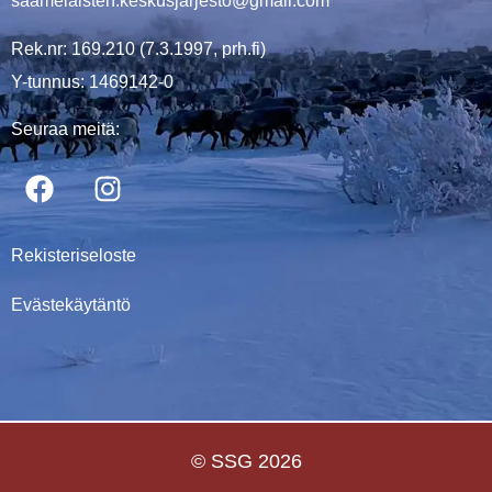
saamelaisten.keskusjarjesto@gmail.com
Rek.nr: 169.210 (7.3.1997, prh.fi)
Y-tunnus: 1469142-0
Seuraa meitä:
Rekisteriseloste
Evästekäytäntö
© SSG 2026