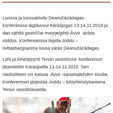
Luossa ja luossabivdu Deanučázádagas -
konferánssa lágiduvvui Kárášjogas 13-14.11.2018 ja
dan sáhttá geahččat maŋŋelgihtii Ávvir -aviisa
siiddus. Konfereanssa lágida Joddu –
ovttasbargoarena luosa várás Deanučázádagas.
Lohi ja lohenpyynti Tenon vesistössä -konferenssi
järjestettiin Karasjoella 13-14.11.2018. Sen
nauhoitteen voi katsoa Ávvir -sanomalehden sivulta.
Konferenssin järjestää Joddu – lohiyhteistyöareena
Tenon vesistöalueella.