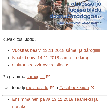
Kuvakiitos: Joddu
Vuosttas beaivi 13.11.2018 sáme- ja dárogillii
Nubbi beaivi 14.11.2018 sáme- ja dárogillii
Guktot beaivvit Ávvira siiddus
.
Prográmma
sámegillii
Lágideaddji
ruovttusiidu
ja
Facebook siidu
.
Ensimmäinen päivä 13.11.2018 saameksi ja
norjaksi