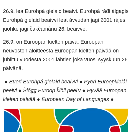
26.9. lea Eurohpá gielaid beaivi. Eurohpá ráđi álgagis
Eurohpá gielaid beaivvi leat ávvudan jagi 2001 rájes
juohke jagi čakčamánu 26. beaivve.
26.9. on Euroopan kielten päivä. Euroopan
neuvoston aloitteesta Euroopan kielten päivää on
juhlittu vuodesta 2001 lähtien joka vuosi syyskuun 26.
päivänä.
● Buori Eurohpá gielaid beaivvi ● Pyeri Euroopkielâi
peeivi ● Šiõǥǥ Euroop ǩiõli peeiʹv ● Hyvää Euroopan
kielten päivää ● European Day of Languages ●