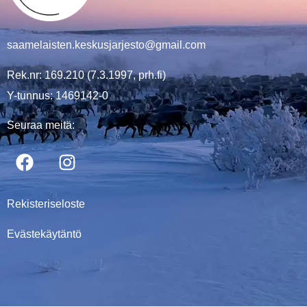
saamelaisten.keskusjarjesto@gmail.com
Rek.nr: 169.210 (7.3.1997, prh.fi)
Y-tunnus: 1469142-0
Seuraa meitä:
Rekisteriseloste
Evästekäytäntö