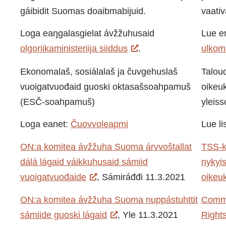
gáibidit Suomas doaibmabijuid.
vaativ
Loga eaŋgalasgielat ávžžuhusaid
Lue en
olgoriikaministeriija siiddus
.
ulkomi
Ekonomalaš, sosiálalaš ja čuvgehuslaš
Taloud
vuoigatvuođaid guoski oktasašsoahpamuš
oikeu
(ESČ-soahpamuš)
yleis
Loga eanet:
Čuovvoleapmi
Lue l
ON:a komitea ávžžuha Suoma árvvoštallat
TSS-k
dálá lágaid váikkuhusaid sámiid
nykyis
vuoigatvuođaide
, Sámiráđđi 11.3.2021
oikeuk
ON:a komitea ávžžuha Suoma nuppástuhttit
Commi
sámiide guoski lágaid
, Yle 11.3.2021
Right