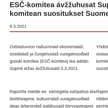
ESČ-komitea ávžžuhusat Sup
komitean suositukset Suome
9.3.2021
Ovttastuvvon našuvnnaid ekonomalaš,
Yhdist
sosiálalaš ja čuvgehuslaš vuoigatvuođaid
sosiaa
guoski komitea (ESČ-komitea) lea addán
komit
Supmii iežas ávžžuhusaid 5.3.2021.
suosi
Raportta mielde ee. sámegiela oahpahus lea
Rapor
bisttiheapme, kultuvrralaš vuoigatvuođaid
riittä
dego árbevirolaš ealáhusaid dorvvasteapmi
perint