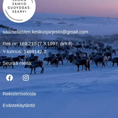
saamelaisten.keskusjarjesto@gmail.com
Rek.nr: 169.210 (7.3.1997, prh.fi)
Y-tunnus: 1469142-0
Seuraa meitä:
Rekisteriseloste
Evästekäytäntö