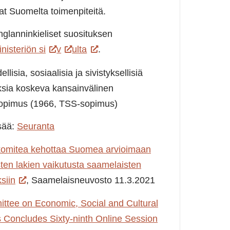
at Suomelta toimenpiteitä.
glanninkieliset suosituksen
nisteriön si
v
ulta
.
ellisia, sosiaalisia ja sivistyksellisiä
ksia koskeva kansainvälinen
sopimus (1966, TSS-sopimus)
isää:
Seuranta
omitea kehottaa Suomea arvioimaan
ten lakien vaikutusta saamelaisten
siin
, Saamelaisneuvosto 11.3.2021
ttee on Economic, Social and Cultural
s Concludes Sixty-ninth Online Session