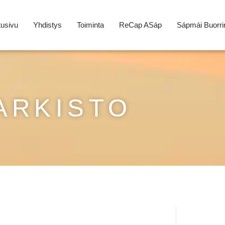
tusivu
Yhdistys
Toiminta
ReCap ASáp
Sápmái Buorri
ARKISTO