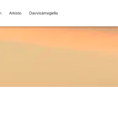
n
Arkisto
Davvisámegiella