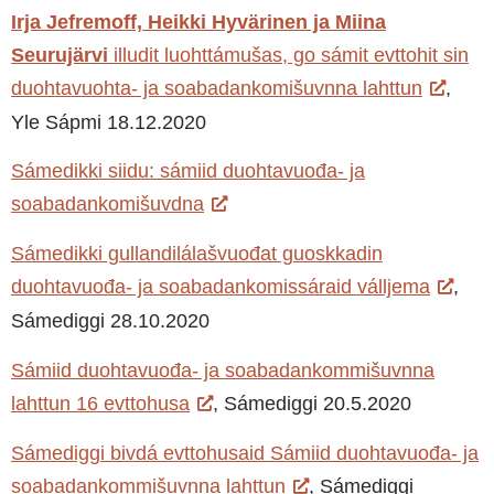
Irja Jefremoff, Heikki Hyvärinen ja Miina
Seurujärvi
illudit luohttámušas, go sámit evttohit sin
duohtavuohta- ja soabadankomišuvnna lahttun
,
Yle Sápmi 18.12.2020
Sámedikki siidu: sámiid duohtavuođa- ja
soabadankomišuvdna
Sámedikki gullandilálašvuođat guoskkadin
duohtavuođa- ja soabadankomissáraid válljema
,
Sámediggi 28.10.2020
Sámiid duohtavuođa- ja soabadankommišuvnna
lahttun 16 evttohusa
, Sámediggi 20.5.2020
Sámediggi bivdá evttohusaid Sámiid duohtavuođa- ja
soabadankommišuvnna lahttun
, Sámediggi