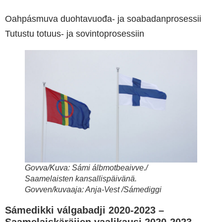
Oahpásmuva duohtavuođa- ja soabadanprosessii
Tutustu totuus- ja sovintoprosessiin
Govva/Kuva: Sámi álbmotbeaivve./
Saamelaisten kansallispäivänä.
Govven/kuvaaja: Anja-Vest /Sámediggi
Sámedikki válgabadji 2020-2023 –
Saamelaiskäräjien vaalikausi 2020-2023