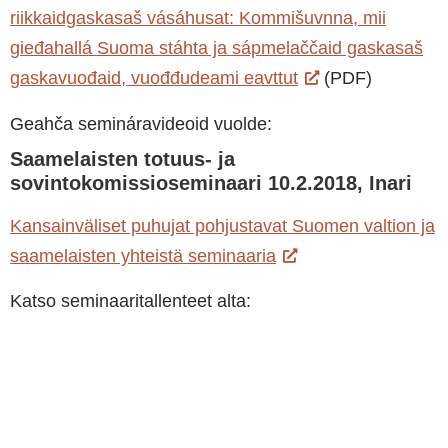
riikkaidgaskasaš vásáhusat: Kommišuvnna, mii
gieđahallá Suoma stáhta ja sápmelaččaid gaskasaš
gaskavuođaid, vuođđudeami eavttut
(PDF)
Geahča semináravideoid vuolde:
Saamelaisten totuus- ja
sovintokomissioseminaari 10.2.2018, Inari
Kansainväliset puhujat pohjustavat Suomen valtion ja
saamelaisten yhteistä seminaaria
Katso seminaaritallenteet alta: