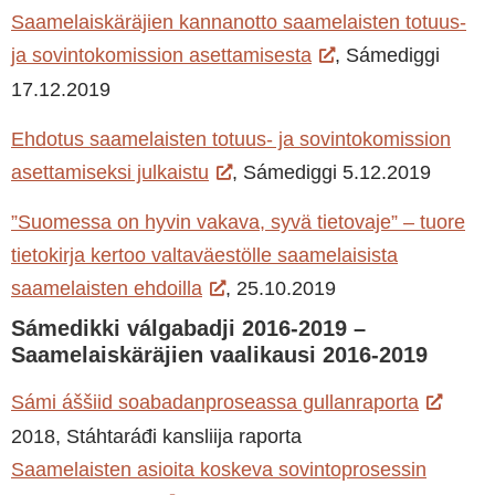
Saamelaiskäräjien kannanotto saamelaisten totuus-
ja sovintokomission asettamisesta
, Sámediggi
17.12.2019
Ehdotus saamelaisten totuus- ja sovintokomission
asettamiseksi julkaistu
, Sámediggi 5.12.2019
”Suomessa on hyvin vakava, syvä tietovaje” – tuore
tietokirja kertoo valtaväestölle saamelaisista
saamelaisten ehdoilla
, 25.10.2019
Sámedikki válgabadji 2016-2019 –
Saamelaiskäräjien vaalikausi 2016-2019
Sámi áššiid soabadanproseassa gullanraporta
2018, Stáhtaráđi kansliija raporta
Saamelaisten asioita koskeva sovintoprosessin