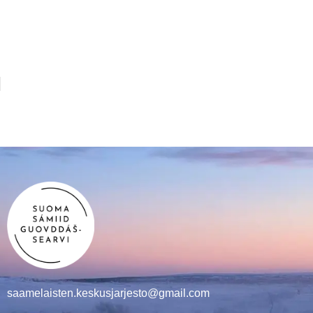
saamelaisten.keskusjarjesto@gmail.com