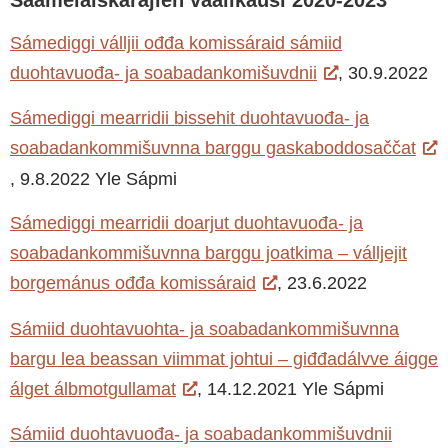
Sámediggi válljii ođđa komissáraid sámiid
duohtavuođa- ja soabadankomišuvdnii
, 30.9.2022
Sámediggi mearridii bissehit duohtavuođa- ja
soabadankommišuvnna barggu gaskaboddosaččat
, 9.8.2022 Yle Sápmi
Sámediggi mearridii doarjut duohtavuođa- ja
soabadankommišuvnna barggu joatkima – válljejit
borgemánus ođđa komissáraid
, 23.6.2022
Sámiid duohtavuohta- ja soabadankommišuvnna
bargu lea beassan viimmat johtui – giđđadálvve áigge
álget álbmotgullamat
, 14.12.2021 Yle Sápmi
Sámiid duohtavuođa- ja soabadankommišuvdnii