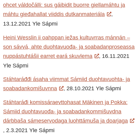
ohcet váldočálli: sus gáibidit buorre giellamáhtu ja
máhtu gieđahallat viiddis dutkanmateriála
,
13.12.2021 Yle Sápmi
Heini Wesslin ii oahppan iežas kultuvrras mánnán –
son sávvá, ahte duohtavuođa- ja soabadanproseassa
nuppástuhtášii earret eará skuvlema
, 16.11.2021
Yle Sápmi
Stáhtaráđđi ásaha viimmat Sámiid duohtavuohta- ja
soabadankomišuvnna
, 28.10.2021 Yle Sápmi
Stáhtaráđi komissáraevttohasat Mäkinen ja Pokka:
Sámiid duohtavuođa- ja soabadankommišuvdna
dárbbaša sámeservodaga luohttámuša ja doarjaga
, 2.3.2021 Yle Sápmi