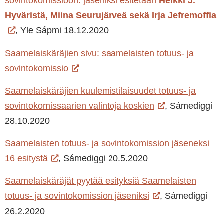
sovintokomissioon: jäseniksi esitetään
Heikki J.
Hyväristä, Miina Seurujärveä sekä Irja Jefremoffia
, Yle Sápmi 18.12.2020
Saamelaiskäräjien sivu: saamelaisten totuus- ja
sovintokomissio
Saamelaiskäräjien kuulemistilaisuudet totuus- ja
sovintokomissaarien valintoja koskien
, Sámediggi
28.10.2020
Saamelaisten totuus- ja sovintokomission jäseneksi
16 esitystä
, Sámediggi 20.5.2020
Saamelaiskäräjät pyytää esityksiä Saamelaisten
totuus- ja sovintokomission jäseniksi
, Sámediggi
26.2.2020