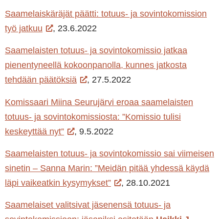
Saamelaiskäräjät päätti: totuus- ja sovintokomission
työ jatkuu
, 23.6.2022
Saamelaisten totuus- ja sovintokomissio jatkaa
pienentyneellä kokoonpanolla, kunnes jatkosta
tehdään päätöksiä
, 27.5.2022
Komissaari Miina Seurujärvi eroaa saamelaisten
totuus- ja sovintokomissiosta: ”Komissio tulisi
keskeyttää nyt”
, 9.5.2022
Saamelaisten totuus- ja sovintokomissio sai viimeisen
sinetin – Sanna Marin: ”Meidän pitää yhdessä käydä
läpi vaikeatkin kysymykset”
, 28.10.2021
Saamelaiset valitsivat jäsenensä totuus- ja