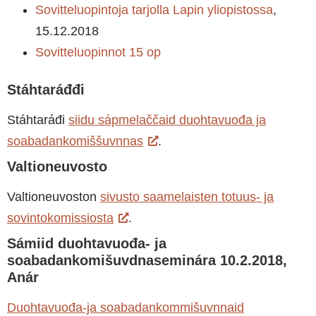
Sovitteluopintoja tarjolla Lapin yliopistossa
,
15.12.2018
Sovitteluopinnot 15 op
Stáhtaráđđi
Stáhtaráđi
siidu sápmelaččaid duohtavuođa ja
soabadankomiššuvnnas
.
Valtioneuvosto
Valtioneuvoston
sivusto saamelaisten totuus- ja
sovintokomissiosta
.
Sámiid duohtavuođa- ja
soabadankomišuvdnaseminára 10.2.2018,
Anár
Duohtavuođa-ja soabadankommišuvnnaid