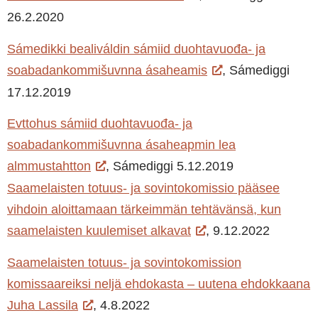
26.2.2020
Sámedikki bealiváldin sámiid duohtavuođa- ja
soabadankommišuvnna ásaheamis
, Sámediggi
17.12.2019
Evttohus sámiid duohtavuođa- ja
soabadankommišuvnna ásaheapmin lea
almmustahtton
, Sámediggi 5.12.2019
Saamelaisten totuus- ja sovintokomissio pääsee
vihdoin aloittamaan tärkeimmän tehtävänsä, kun
saamelaisten kuulemiset alkavat
, 9.12.2022
Saamelaisten totuus- ja sovintokomission
komissaareiksi neljä ehdokasta – uutena ehdokkaana
Juha Lassila
, 4.8.2022