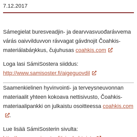
7.12.2017
Sámegielat buresveadjin- ja dearvvasvuođarávvema
várás oaivvilduvvon rávvagat gávdnojit Čoahkis-
materiálabáŋkkus, čujuhusas
coahkis.com
Loga lasi SámiSostera siiddus:
http://www.samisoster.fi/aigeguovdil
Saamenkielinen hyvinvointi- ja terveysneuvonnan
materiaalit yhteen kokoava nettisivusto, Čoahkis-
materiaalipankki on julkaistu osoitteessa
coahkis.com
.
Lue lisää SámiSosterin sivulta: