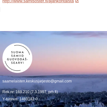
http://www.samisoster.fi/ajankohtaista
saamelaisten.keskusjarjesto@gmail.com
Rek.nr: 169.210 (7.3.1997, prh.fi)
Y-tunnus: 1469142-0