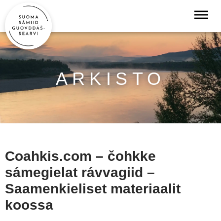
ARKISTO
Coahkis.com – čohkke
sámegielat rávvagiid –
Saamenkieliset materiaalit
koossa