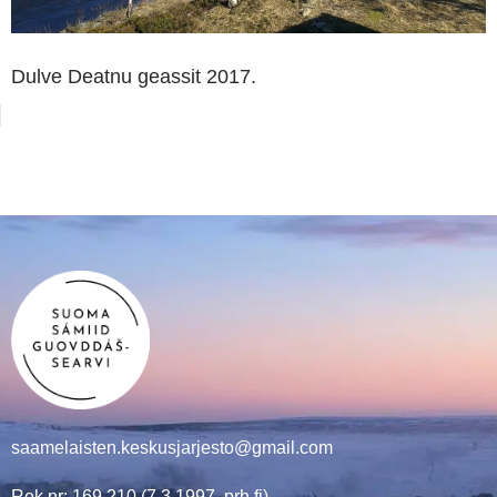
Dulve Deatnu geassit 2017.
saamelaisten.keskusjarjesto@gmail.com
Rek.nr: 169.210 (7.3.1997, prh.fi)