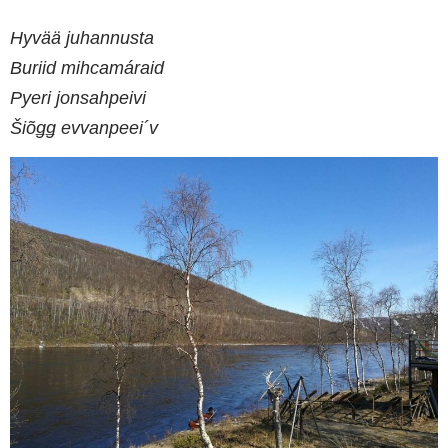
Hyvää juhannusta
Buriid mihcamáraid
Pyeri jonsahpeivi
Šiõǥǥ evvanpeei´v