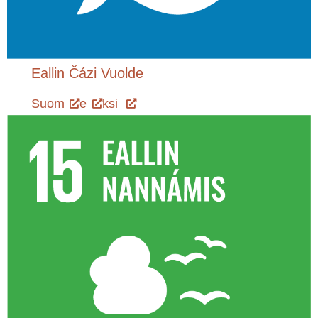
Eallin Čázi Vuolde
Suom
e
ksi