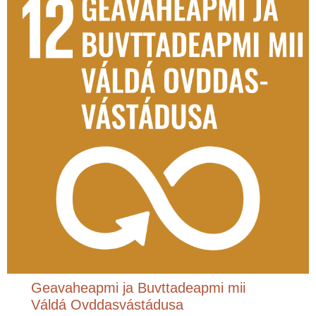
Geavaheapmi ja Buvttadeapmi mii
Váldá Ovddasvástádusa