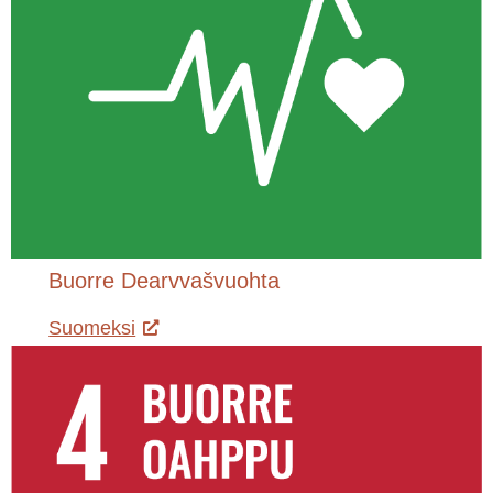
Buorre Dearvvašvuohta
Suomeksi