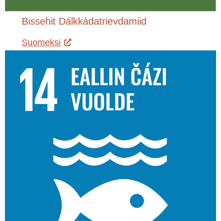
Bissehit Dálkkádatrievdamiid
Suomeksi