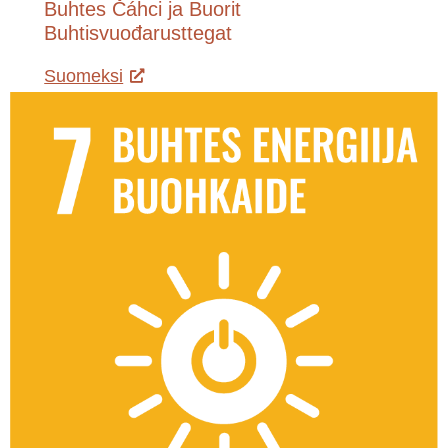
Buhtes Čáhci ja Buorit
Buhtisvuođarusttegat
Suomeksi