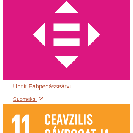
Unnit Eahpedásseárvu
Suomeksi