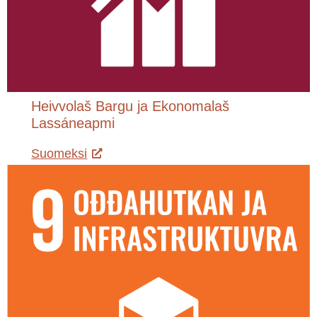
Heivvolaš Bargu ja Ekonomalaš
Lassáneapmi
Suomeksi