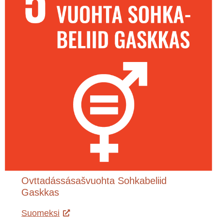
Ovttadássásašvuohta Sohkabeliid
Gaskkas
Suomeksi