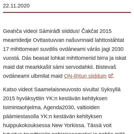
22.11.2020
Geahča videoi Sámiráđi siiddus! Čakčat 2015
mearridedje Ovttastuvvan našuvnnaid lahttostáhtat
17 mihttomeari suvdilis ovdáneami várás jagi 2030
vuostá. Dás beasat lohkat mihttomeriid birra ja iskat
maid dat mearkkašit sámi servodahkii. Bistevaš
ovdáneami ulbmilat maid
ON-lihtun siidduin
.
Katso videot Saamelaisneuvosto sivulta! Syksyllä
2015 hyväksyttiin YK:n kestävän kehityksen
toimintaohjelma, Agenda2030, valtioiden
päämiestasolla YK:n kestävän kehityksen
huippukokouksessa New Yorkissa. Tässä voit