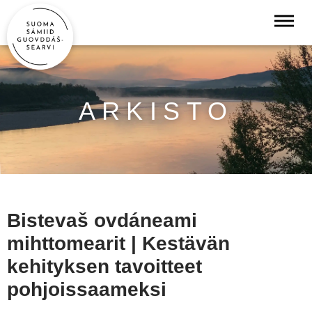
ARKISTO
Bistevaš ovdáneami
mihttomearit | Kestävän
kehityksen tavoitteet
pohjoissaameksi