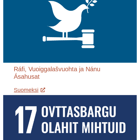
Ráfi, Vuoiggalašvuohta ja Nánu
Ásahusat
Suomeksi