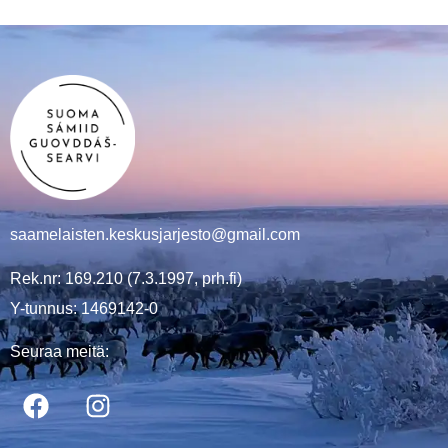
saamelaisten.keskusjarjesto@gmail.com
Rek.nr: 169.210 (7.3.1997, prh.fi)
Y-tunnus: 1469142-0
Seuraa meitä: