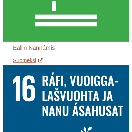
Eallin Nannámis
Suomeksi