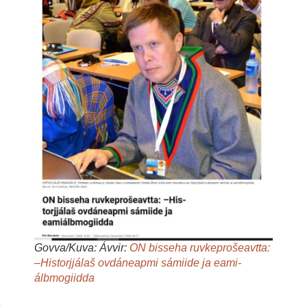
Govva/Kuva: Ávvir:
ON bisseha ruvkeprošeavtta:
–Historjjálaš ovdáneapmi sámiide ja eami­
álbmogiidda