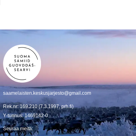
saamelaisten.keskusjarjesto@gmail.com
Rek.nr: 169.210 (7.3.1997, prh.fi)
Y-tunnus: 1469142-0
Seuraa meitä: