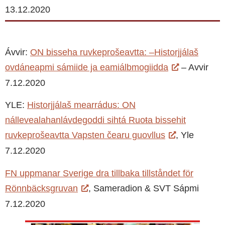
13.12.2020
Ávvir:
ON bisseha ruvkeprošeavtta: –Historjjálaš
ovdáneapmi sámiide ja eami­álbmogiidda
– Avvir
7.12.2020
YLE:
Historjjálaš mearrádus: ON
nállevealahanlávdegoddi sihtá Ruoŧa bissehit
ruvkeprošeavtta Vapsten čearu guovllus
, Yle
7.12.2020
FN uppmanar Sverige dra tillbaka tillståndet för
Rönnbäcksgruvan
, Sameradion & SVT Sápmi
7.12.2020