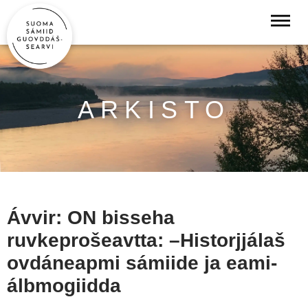
ARKISTO
Ávvir: ON bisseha
ruvkeprošeavtta: –Historjjálaš
ovdáneapmi sámiide ja eami­
álbmogiidda