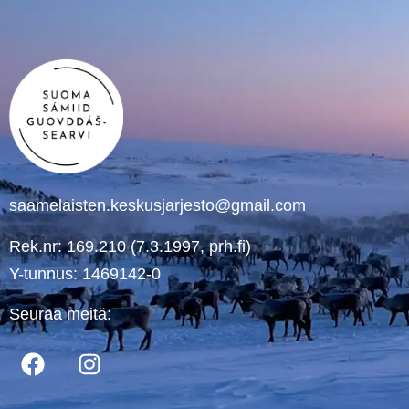
saamelaisten.keskusjarjesto@gmail.com
Rek.nr: 169.210 (7.3.1997, prh.fi)
Y-tunnus: 1469142-0
Seuraa meitä: