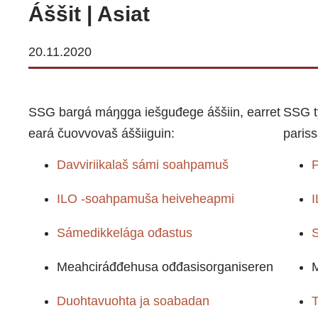
Áššit | Asiat
20.11.2020
SSG bargá máŋgga iešguđege áššiin, earret
SSG t
eará čuovvovaš áššiiguin:
paris
Davviriikalaš sámi soahpamuš
ILO -soahpamuša heiveheapmi
I
Sámedikkelága ođastus
S
Meahciráđđehusa ođđasisorganiseren
M
Duohtavuohta ja soabadan
T