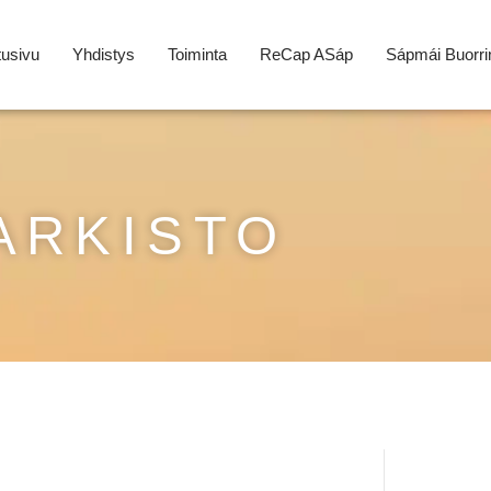
tusivu
Yhdistys
Toiminta
ReCap ASáp
Sápmái Buorri
ARKISTO