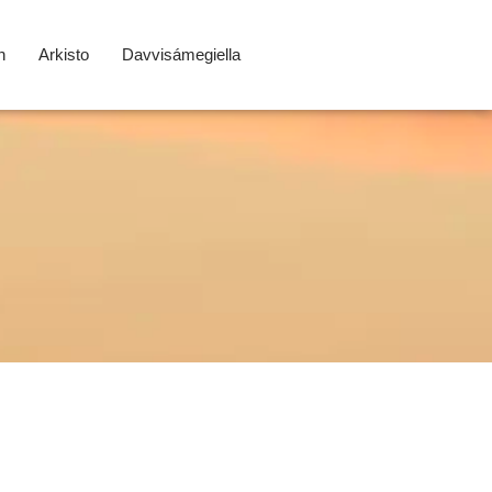
n
Arkisto
Davvisámegiella