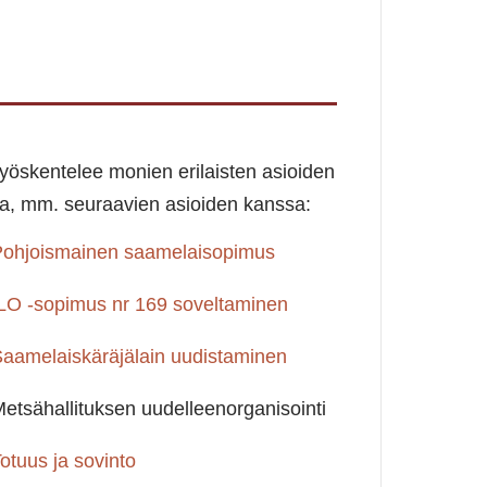
yöskentelee monien erilaisten asioiden
sa, mm. seuraavien asioiden kanssa:
Pohjoismainen saamelaisopimus
LO -sopimus nr 169 soveltaminen
aamelaiskäräjälain uudistaminen
etsähallituksen uudelleenorganisointi
otuus ja sovinto